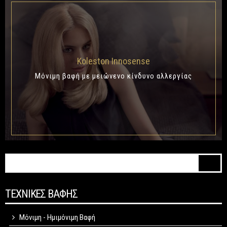
Koleston Innosense
Μόνιμη βαφή με μειώνενο κίνδυνο αλλεργίας
Φόρμα αναζήτησης
Αναζήτηση
ΤΕΧΝΙΚΕΣ ΒΑΦΗΣ
Μόνιμη - Ημιμόνιμη Βαφή