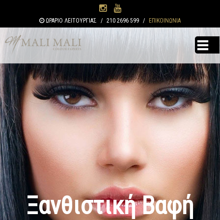
Παράκαμψη
προς το
ΩΡΑΡΙΟ ΛΕΙΤΟΥΡΓΙΑΣ
/
210 2696 599
/
ΕΠΙΚΟΙΝΩΝΙΑ
κυρίως
περιεχόμενο
Ξανθιστική Βαφή