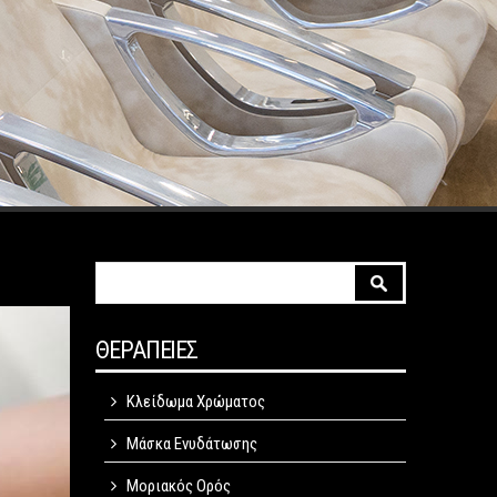
Φόρμα αναζήτησης
Αναζήτηση
ΘΕΡΑΠΕΙΕΣ
Κλείδωμα Χρώματος
Μάσκα Ενυδάτωσης
Μοριακός Ορός