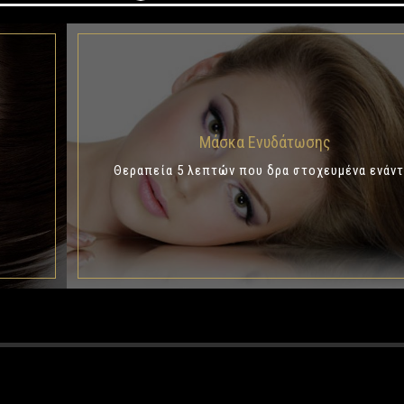
Μάσκα Ενυδάτωσης
Θεραπεία 5 λεπτών που δρα στοχευμένα ενάντ