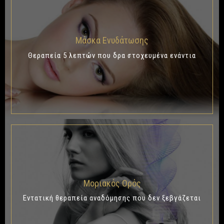
Μάσκα Ενυδάτωσης
Θεραπεία 5 λεπτών που δρα στοχευμένα ενάντια
Μοριακός Ορός
Εντατική θεραπεία αναδόμησης που δεν ξεβγάζεται