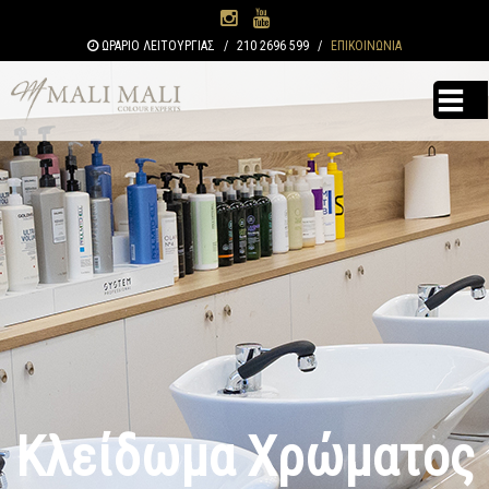
Παράκαμψη
προς το
ΩΡΑΡΙΟ ΛΕΙΤΟΥΡΓΙΑΣ
/
210 2696 599
/
ΕΠΙΚΟΙΝΩΝΙΑ
κυρίως
περιεχόμενο
Κλείδωμα Χρώματος