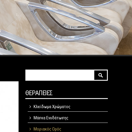
Φόρμα αναζήτησης
Αναζήτηση
ΘΕΡΑΠΕΙΕΣ
Κλείδωμα Χρώματος
Μάσκα Ενυδάτωσης
Μοριακός Ορός