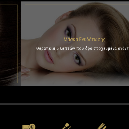
Μάσκα Ενυδάτωσης
Θεραπεία 5 λεπτών που δρα στοχευμένα ενάντ